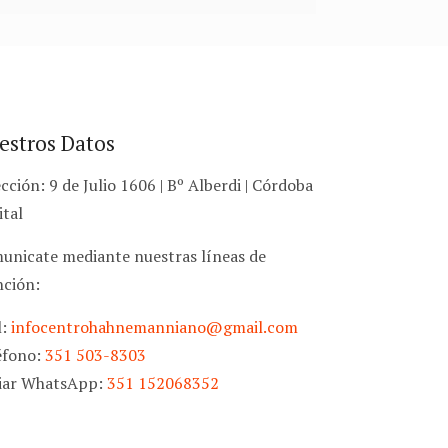
estros Datos
cción: 9 de Julio 1606 | Bº Alberdi | Córdoba
ital
unicate mediante nuestras líneas de
nción:
l:
infocentrohahnemanniano@gmail.com
éfono:
351 503-8303
iar WhatsApp:
351 152068352