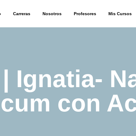
o
Carreras
Nosotros
Profesores
Mis Cursos
 | Ignatia- 
icum con Ac