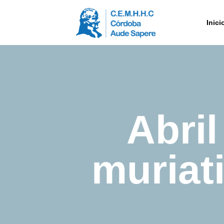
Inici
Abril
muriat