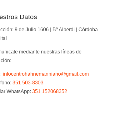
estros Datos
cción: 9 de Julio 1606 | Bº Alberdi | Córdoba
tal
unicate mediante nuestras líneas de
ción:
l:
infocentrohahnemanniano@gmail.com
éfono:
351 503-8303
iar WhatsApp:
351 152068352