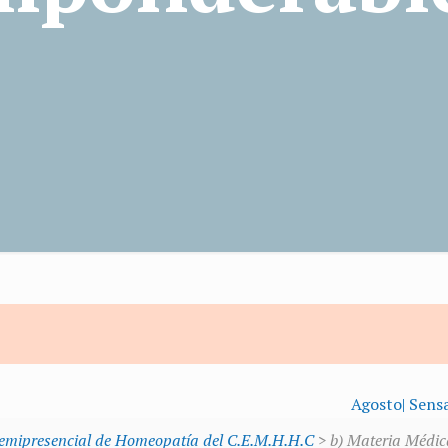
Agosto| Sens
Semipresencial de Homeopatía del C.E.M.H.H.C
> b) Materia Médic