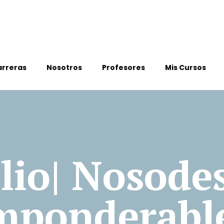
arreras
Nosotros
Profesores
Mis Cursos
lio| Nosode
mponderabl