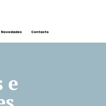
Novedades
Contacto
s e
es