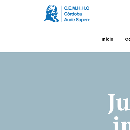
Inicio
C
Ju
i