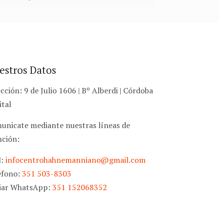
estros Datos
cción: 9 de Julio 1606 | Bº Alberdi | Córdoba
ital
unicate mediante nuestras líneas de
nción:
l:
infocentrohahnemanniano@gmail.com
éfono:
351 503-8303
iar WhatsApp:
351 152068352