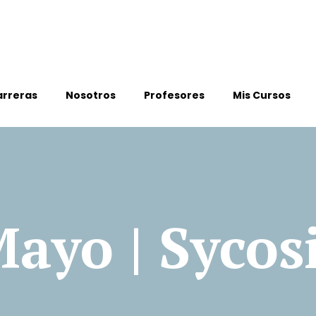
arreras
Nosotros
Profesores
Mis Cursos
ayo | Sycos