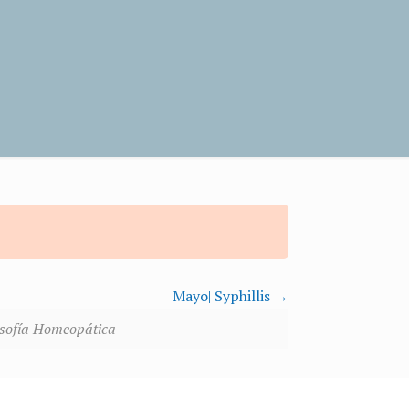
Mayo| Syphillis
osofía Homeopática