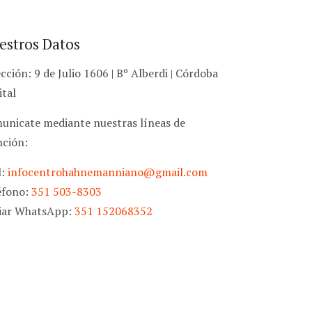
estros Datos
cción: 9 de Julio 1606 | Bº Alberdi | Córdoba
ital
unicate mediante nuestras líneas de
nción:
l:
infocentrohahnemanniano@gmail.com
éfono:
351 503-8303
iar WhatsApp:
351 152068352