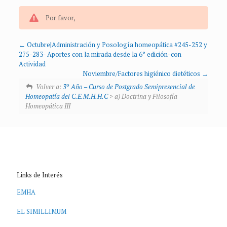
Por favor,
Octubre|Administración y Posología homeopática #245-252 y
275-283- Aportes con la mirada desde la 6° edición-con
Actividad
Noviembre/Factores higiénico dietéticos
Volver a:
3º Año – Curso de Postgrado Semipresencial de
Homeopatía del C.E.M.H.H.C
> a) Doctrina y Filosofía
Homeopática III
Links de Interés
EMHA
EL SIMILLIMUM