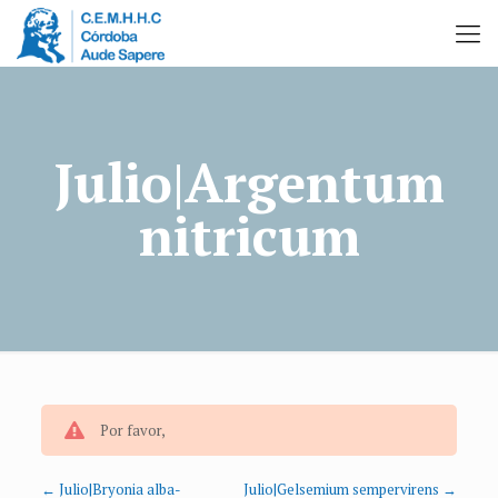
Julio|Argentum
nitricum
Por favor,
Julio|Bryonia alba-
Julio|Gelsemium sempervirens