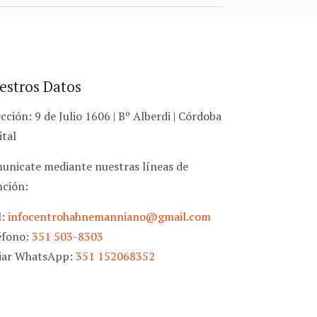
estros Datos
cción: 9 de Julio 1606 | Bº Alberdi | Córdoba
ital
unicate mediante nuestras líneas de
nción:
l:
infocentrohahnemanniano@gmail.com
éfono:
351 503-8303
iar WhatsApp:
351 152068352