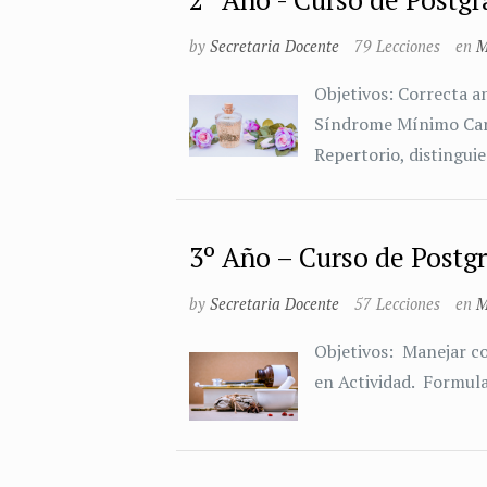
by
Secretaria Docente
79 Lecciones
en
M
Objetivos: Correcta 
Síndrome Mínimo Cara
Repertorio, distingui
3º Año – Curso de Postg
by
Secretaria Docente
57 Lecciones
en
M
Objetivos: Manejar co
en Actividad. Formul