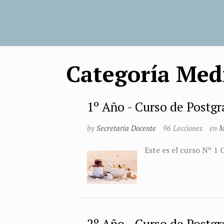
Categoría Med
1º Año - Curso de Postg
by
Secretaria Docente
96 Lecciones
en
M
Este es el curso Nº 1
2º Año - Curso de Postg